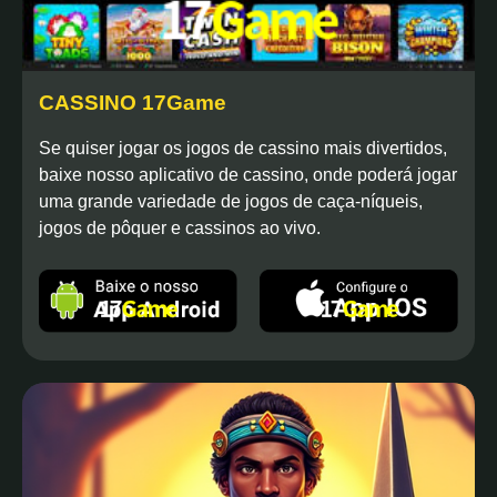
CASSINO 17Game
Se quiser jogar os jogos de cassino mais divertidos,
baixe nosso aplicativo de cassino, onde poderá jogar
uma grande variedade de jogos de caça-níqueis,
jogos de pôquer e cassinos ao vivo.