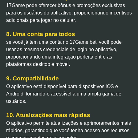
17Game pode oferecer bônus e promoções exclusivas
para os usuários do aplicativo, proporcionando incentivos
adicionais para jogar no celular.
8. Uma conta para todos
se você já tem uma conta no 17Game bet, você pode
usar as mesmas credenciais de login no aplicativo,
proporcionando uma integração perfeita entre as
plataformas desktop e móvel.
9. Compatibilidade
O aplicativo está disponível para dispositivos iOS e
Android, tornando-o acessível a uma ampla gama de
usuários.
10. Atualizações mais rápidas
O aplicativo permite atualizações e aprimoramentos mais
rápidos, garantindo que você tenha acesso aos recursos
e aprimoramentos mais recentes.