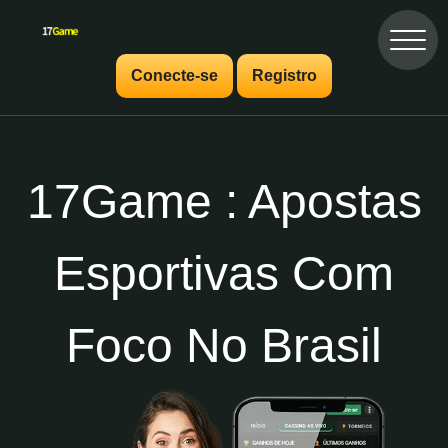
Conecte-se
Registro
17Game : Apostas
Esportivas Com
Foco No Brasil