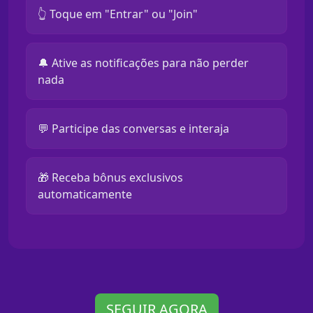
👆 Toque em "Entrar" ou "Join"
🔔 Ative as notificações para não perder
nada
💬 Participe das conversas e interaja
🎁 Receba bônus exclusivos
automaticamente
SEGUIR AGORA