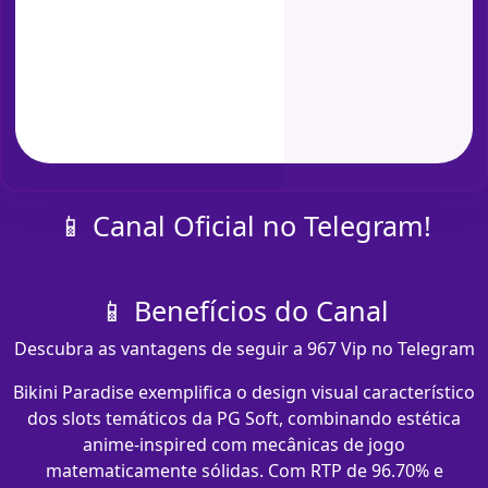
📱 Canal Oficial no Telegram!
📱 Benefícios do Canal
Descubra as vantagens de seguir a 967 Vip no Telegram
Bikini Paradise exemplifica o design visual característico
dos slots temáticos da PG Soft, combinando estética
anime-inspired com mecânicas de jogo
matematicamente sólidas. Com RTP de 96.70% e