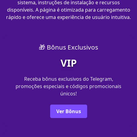
sistema, instruções de instalação e recursos
disponíveis. A página é otimizada para carregamento
rápido e oferece uma experiência de usuário intuitiva.
🎁 Bônus Exclusivos
VIP
Receba bônus exclusivos do Telegram,
promoções especiais e códigos promocionais
únicos!
Ver Bônus