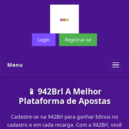
Login
Registrar-se
Menu
📱 942Brl A Melhor
Plataforma de Apostas
Cadastre-se na 942Brl para ganhar bônus no
cadastro e em cada recarga. Com a 942Brl, você