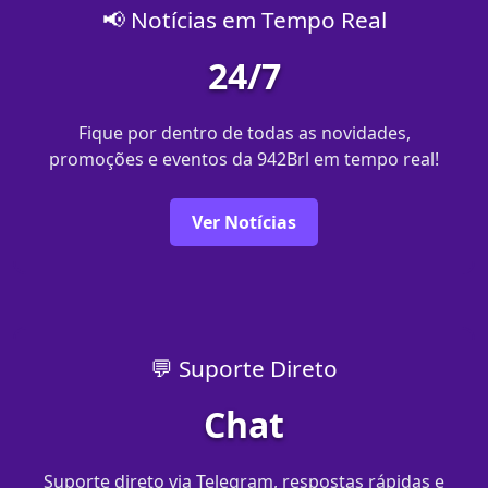
📢 Notícias em Tempo Real
24/7
Fique por dentro de todas as novidades,
promoções e eventos da 942Brl em tempo real!
Ver Notícias
💬 Suporte Direto
Chat
Suporte direto via Telegram, respostas rápidas e