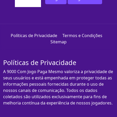
Políticas de Privacidade
Termos e Condições
Sitemap
Políticas de Privacidade
A 9000 Com Jogo Paga Mesmo valoriza a privacidade de
seus usuários e está empenhada em proteger todas as
informações pessoais fornecidas durante o uso de
nossos canais de comunicação. Todos os dados
coletados são utilizados exclusivamente para fins de
melhoria contínua da experiência de nossos jogadores.