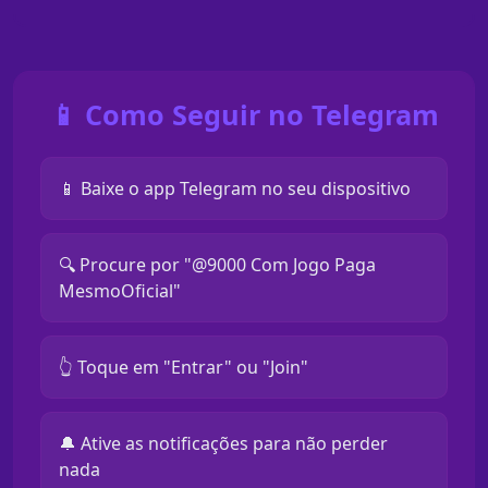
📱 Como Seguir no Telegram
📱 Baixe o app Telegram no seu dispositivo
🔍 Procure por "@9000 Com Jogo Paga
MesmoOficial"
👆 Toque em "Entrar" ou "Join"
🔔 Ative as notificações para não perder
nada