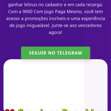
ganhar bônus no cadastro e em cada recarga.
Com a 9000 Com Jogo Paga Mesmo, você tem
acesso a promoções incríveis e uma experiência
de jogo inigualável. Junte-se aos vencedores
agora!
SEGUIR NO TELEGRAM