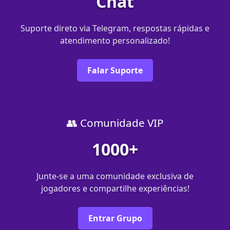
Chat
Suporte direto via Telegram, respostas rápidas e
atendimento personalizado!
Falar Suporte
👥 Comunidade VIP
1000+
Junte-se a uma comunidade exclusiva de
jogadores e compartilhe experiências!
Entrar Grupo