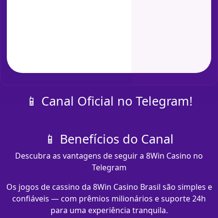
📱 Canal Oficial no Telegram!
📱 Benefícios do Canal
Descubra as vantagens de seguir a 8Win Casino no
Telegram
Os jogos de cassino da 8Win Casino Brasil são simples e
confiáveis — com prêmios milionários e suporte 24h
para uma experiência tranquila.