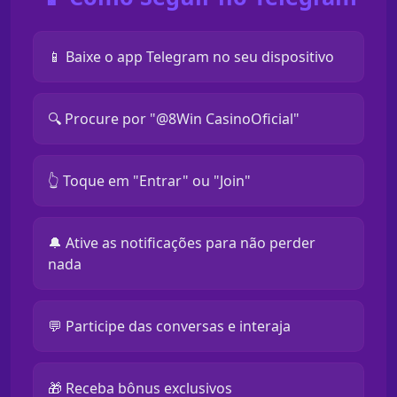
📱 Baixe o app Telegram no seu dispositivo
🔍 Procure por "@8Win CasinoOficial"
👆 Toque em "Entrar" ou "Join"
🔔 Ative as notificações para não perder
nada
💬 Participe das conversas e interaja
🎁 Receba bônus exclusivos