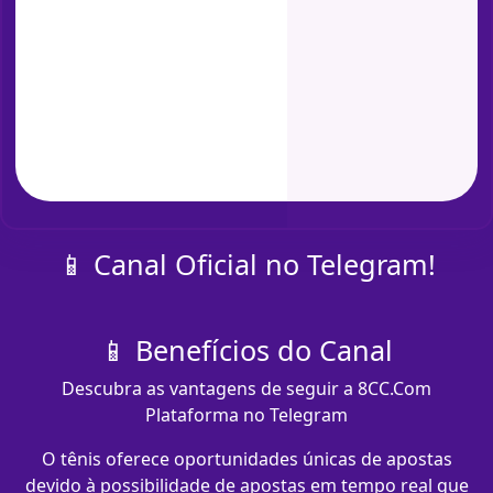
📱 Canal Oficial no Telegram!
📱 Benefícios do Canal
Descubra as vantagens de seguir a 8CC.Com
Plataforma no Telegram
O tênis oferece oportunidades únicas de apostas
devido à possibilidade de apostas em tempo real que