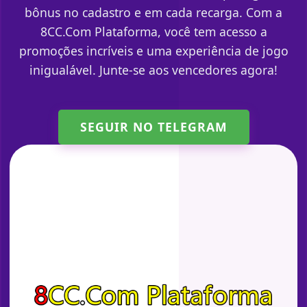
bônus no cadastro e em cada recarga. Com a
8CC.Com Plataforma, você tem acesso a
promoções incríveis e uma experiência de jogo
inigualável. Junte-se aos vencedores agora!
SEGUIR NO TELEGRAM