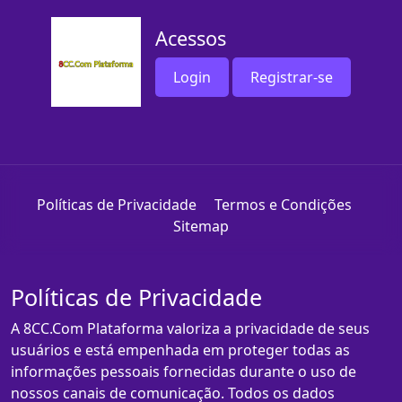
Acessos
Login
Registrar-se
Políticas de Privacidade
Termos e Condições
Sitemap
Políticas de Privacidade
A 8CC.Com Plataforma valoriza a privacidade de seus
usuários e está empenhada em proteger todas as
informações pessoais fornecidas durante o uso de
nossos canais de comunicação. Todos os dados