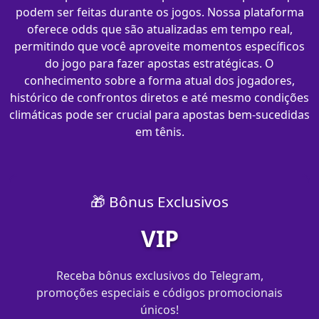
podem ser feitas durante os jogos. Nossa plataforma
oferece odds que são atualizadas em tempo real,
permitindo que você aproveite momentos específicos
do jogo para fazer apostas estratégicas. O
conhecimento sobre a forma atual dos jogadores,
histórico de confrontos diretos e até mesmo condições
climáticas pode ser crucial para apostas bem-sucedidas
em tênis.
🎁 Bônus Exclusivos
VIP
Receba bônus exclusivos do Telegram,
promoções especiais e códigos promocionais
únicos!