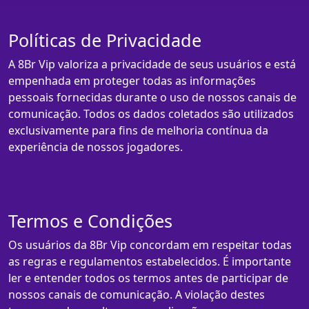
Políticas de Privacidade
A 8Br Vip valoriza a privacidade de seus usuários e está
empenhada em proteger todas as informações
pessoais fornecidas durante o uso de nossos canais de
comunicação. Todos os dados coletados são utilizados
exclusivamente para fins de melhoria contínua da
experiência de nossos jogadores.
Termos e Condições
Os usuários da 8Br Vip concordam em respeitar todas
as regras e regulamentos estabelecidos. É importante
ler e entender todos os termos antes de participar de
nossos canais de comunicação. A violação destes