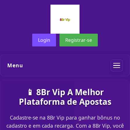
Login
Registrar-se
Menu
📱 8Br Vip A Melhor
Plataforma de Apostas
Cadastre-se na 8Br Vip para ganhar bônus no
cadastro e em cada recarga. Com a 8Br Vip, você