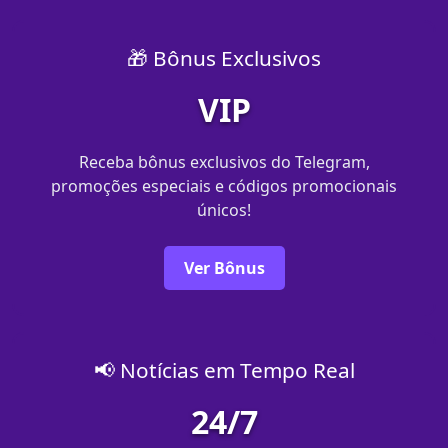
🎁 Bônus Exclusivos
VIP
Receba bônus exclusivos do Telegram,
promoções especiais e códigos promocionais
únicos!
Ver Bônus
📢 Notícias em Tempo Real
24/7