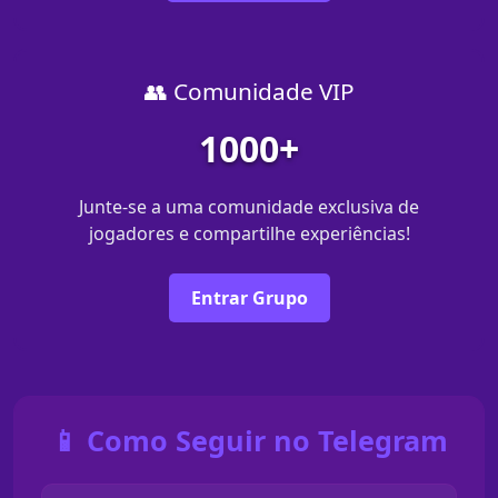
👥 Comunidade VIP
1000+
Junte-se a uma comunidade exclusiva de
jogadores e compartilhe experiências!
Entrar Grupo
📱 Como Seguir no Telegram