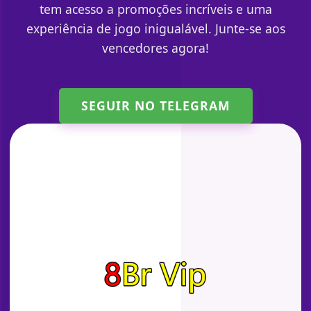
tem acesso a promoções incríveis e uma
experiência de jogo inigualável. Junte-se aos
vencedores agora!
SEGUIR NO TELEGRAM