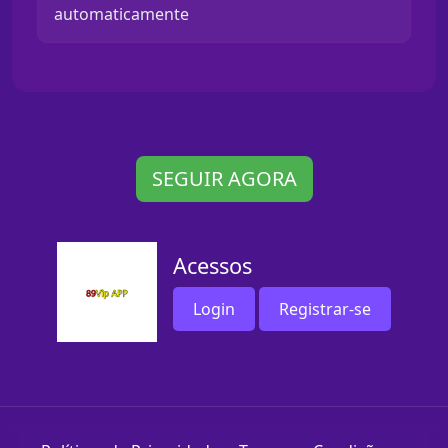
automaticamente
SEGUIR AGORA
Acessos
Login
Registrar-se