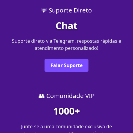
💬 Suporte Direto
Chat
Suporte direto via Telegram, respostas rápidas e
atendimento personalizado!
Falar Suporte
👥 Comunidade VIP
1000+
Junte-se a uma comunidade exclusiva de