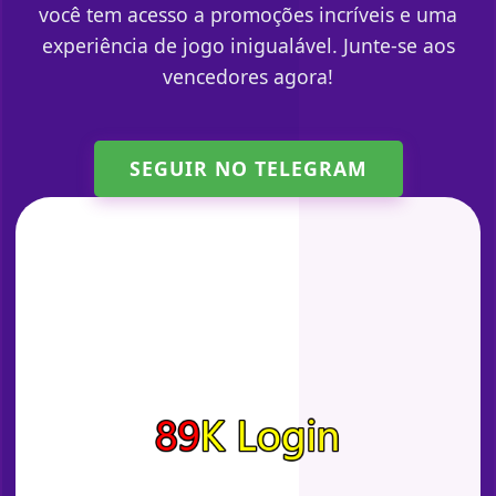
você tem acesso a promoções incríveis e uma
experiência de jogo inigualável. Junte-se aos
vencedores agora!
SEGUIR NO TELEGRAM