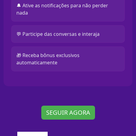
🔔 Ative as notificações para não perder
nada
💬 Participe das conversas e interaja
🎁 Receba bônus exclusivos
automaticamente
SEGUIR AGORA