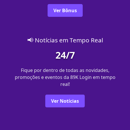
Ver Bônus
📢 Notícias em Tempo Real
24/7
Fique por dentro de todas as novidades,
promoções e eventos da 89K Login em tempo
real!
Ver Notícias