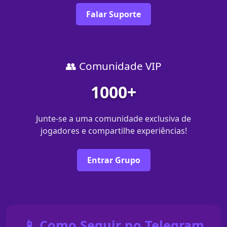
Falar Suporte
👥 Comunidade VIP
1000+
Junte-se a uma comunidade exclusiva de
jogadores e compartilhe experiências!
Entrar Grupo
📱 Como Seguir no Telegram