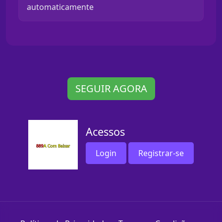
automaticamente
SEGUIR AGORA
Acessos
Login
Registrar-se