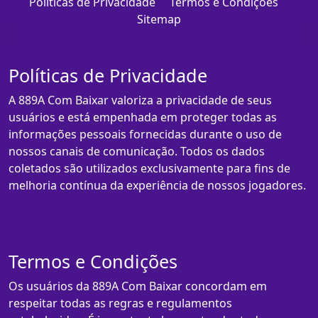
Políticas de Privacidade
Termos e Condições
Sitemap
Políticas de Privacidade
A 889A Com Baixar valoriza a privacidade de seus
usuários e está empenhada em proteger todas as
informações pessoais fornecidas durante o uso de
nossos canais de comunicação. Todos os dados
coletados são utilizados exclusivamente para fins de
melhoria contínua da experiência de nossos jogadores.
Termos e Condições
Os usuários da 889A Com Baixar concordam em
respeitar todas as regras e regulamentos