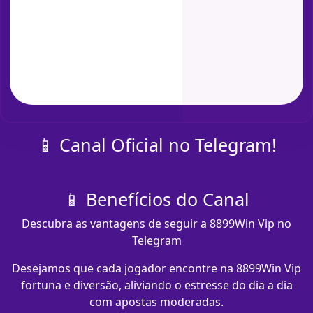
📱 Canal Oficial no Telegram!
📱 Benefícios do Canal
Descubra as vantagens de seguir a 8899Win Vip no
Telegram
Desejamos que cada jogador encontre na 8899Win Vip
fortuna e diversão, aliviando o estresse do dia a dia
com apostas moderadas.