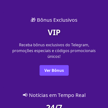
🎁 Bônus Exclusivos
VIP
Receba bônus exclusivos do Telegram,
promoções especiais e códigos promocionais
únicos!
Ver Bônus
📢 Notícias em Tempo Real
24/7