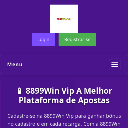
Login
Registrar-se
Menu
📱 8899Win Vip A Melhor
Plataforma de Apostas
Cadastre-se na 8899Win Vip para ganhar bônus
no cadastro e em cada recarga. Com a 8899Win