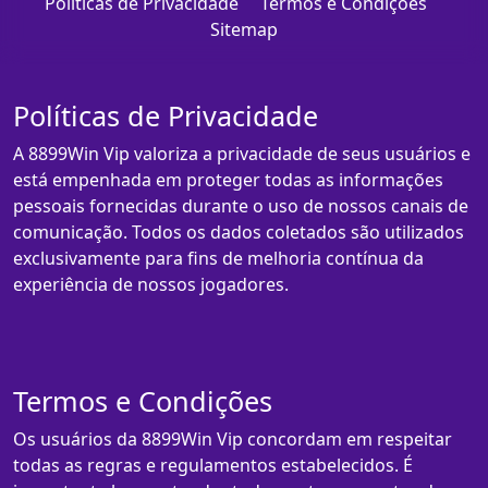
Políticas de Privacidade
Termos e Condições
Sitemap
Políticas de Privacidade
A 8899Win Vip valoriza a privacidade de seus usuários e
está empenhada em proteger todas as informações
pessoais fornecidas durante o uso de nossos canais de
comunicação. Todos os dados coletados são utilizados
exclusivamente para fins de melhoria contínua da
experiência de nossos jogadores.
Termos e Condições
Os usuários da 8899Win Vip concordam em respeitar
todas as regras e regulamentos estabelecidos. É