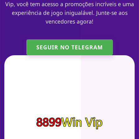
Vip, você tem acesso a promoções incríveis e uma
experiência de jogo inigualável. Junte-se aos
vencedores agora!
SEGUIR NO TELEGRAM