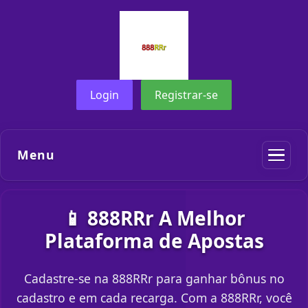
Login
Registrar-se
Menu
📱 888RRr A Melhor
Plataforma de Apostas
Cadastre-se na 888RRr para ganhar bônus no
cadastro e em cada recarga. Com a 888RRr, você