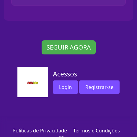
SEGUIR AGORA
Acessos
Login
Registrar-se
Políticas de Privacidade
Termos e Condições