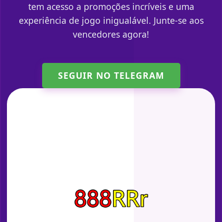
tem acesso a promoções incríveis e uma
experiência de jogo inigualável. Junte-se aos
vencedores agora!
SEGUIR NO TELEGRAM