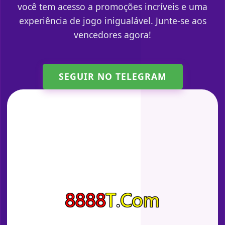
você tem acesso a promoções incríveis e uma
experiência de jogo inigualável. Junte-se aos
vencedores agora!
SEGUIR NO TELEGRAM