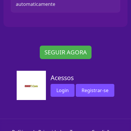
automaticamente
SEGUIR AGORA
Acessos
Login
Registrar-se