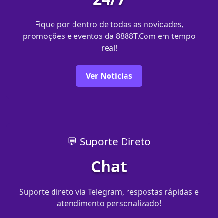
Fique por dentro de todas as novidades,
promoções e eventos da 8888T.Com em tempo
real!
Ver Notícias
💬 Suporte Direto
Chat
Suporte direto via Telegram, respostas rápidas e
atendimento personalizado!