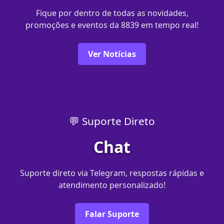
Fique por dentro de todas as novidades,
promoções e eventos da 8839 em tempo real!
Ver Notícias
💬 Suporte Direto
Chat
Suporte direto via Telegram, respostas rápidas e
atendimento personalizado!
Falar Suporte