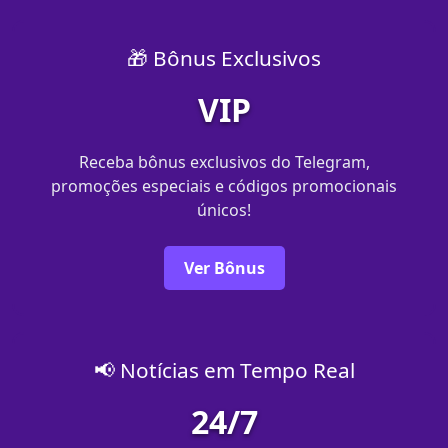
🎁 Bônus Exclusivos
VIP
Receba bônus exclusivos do Telegram,
promoções especiais e códigos promocionais
únicos!
Ver Bônus
📢 Notícias em Tempo Real
24/7