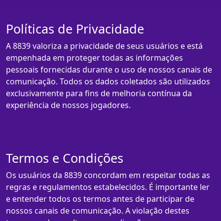
Políticas de Privacidade
A 8839 valoriza a privacidade de seus usuários e está
empenhada em proteger todas as informações
pessoais fornecidas durante o uso de nossos canais de
comunicação. Todos os dados coletados são utilizados
exclusivamente para fins de melhoria contínua da
experiência de nossos jogadores.
Termos e Condições
Os usuários da 8839 concordam em respeitar todas as
regras e regulamentos estabelecidos. É importante ler
e entender todos os termos antes de participar de
nossos canais de comunicação. A violação destes