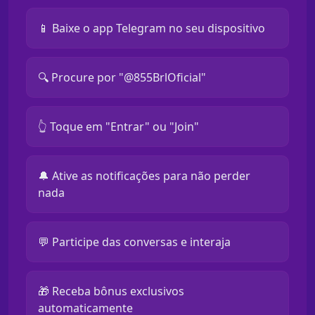
📱 Baixe o app Telegram no seu dispositivo
🔍 Procure por "@855BrlOficial"
👆 Toque em "Entrar" ou "Join"
🔔 Ative as notificações para não perder
nada
💬 Participe das conversas e interaja
🎁 Receba bônus exclusivos
automaticamente