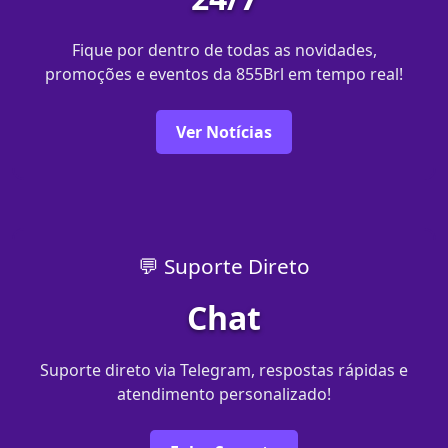
Fique por dentro de todas as novidades,
promoções e eventos da 855Brl em tempo real!
Ver Notícias
💬 Suporte Direto
Chat
Suporte direto via Telegram, respostas rápidas e
atendimento personalizado!