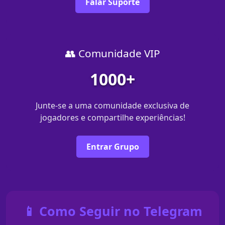
Falar Suporte
👥 Comunidade VIP
1000+
Junte-se a uma comunidade exclusiva de
jogadores e compartilhe experiências!
Entrar Grupo
📱 Como Seguir no Telegram