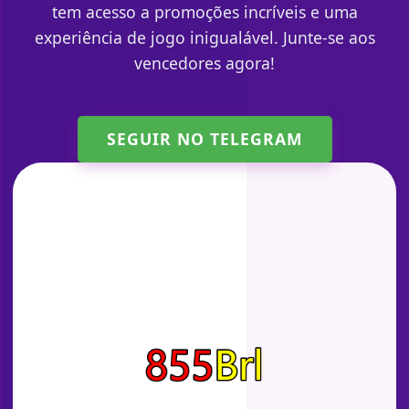
tem acesso a promoções incríveis e uma
experiência de jogo inigualável. Junte-se aos
vencedores agora!
SEGUIR NO TELEGRAM