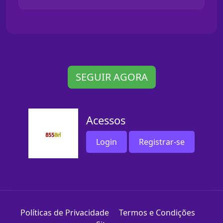
SEGUIR AGORA
Acessos
Login
Registrar-se
Políticas de Privacidade
Termos e Condições