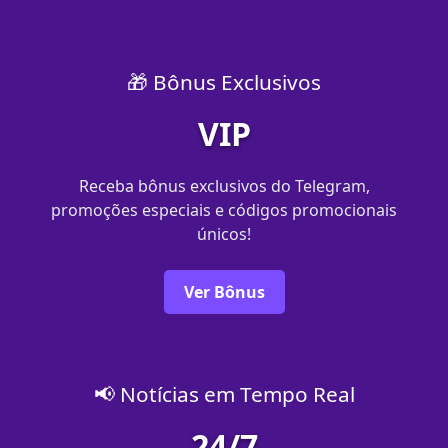
🎁 Bônus Exclusivos
VIP
Receba bônus exclusivos do Telegram,
promoções especiais e códigos promocionais
únicos!
Ver Bônus
📢 Notícias em Tempo Real
24/7