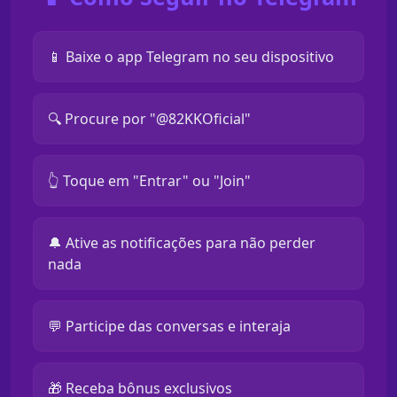
📱 Baixe o app Telegram no seu dispositivo
🔍 Procure por "@82KKOficial"
👆 Toque em "Entrar" ou "Join"
🔔 Ative as notificações para não perder
nada
💬 Participe das conversas e interaja
🎁 Receba bônus exclusivos