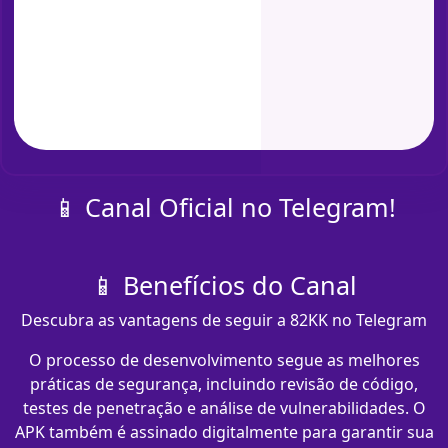
📱 Canal Oficial no Telegram!
📱 Benefícios do Canal
Descubra as vantagens de seguir a 82KK no Telegram
O processo de desenvolvimento segue as melhores
práticas de segurança, incluindo revisão de código,
testes de penetração e análise de vulnerabilidades. O
APK também é assinado digitalmente para garantir sua