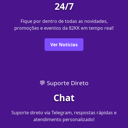
24/7
Fique por dentro de todas as novidades,
promoções e eventos da 82KK em tempo real!
Ver Notícias
💬 Suporte Direto
Chat
Suporte direto via Telegram, respostas rápidas e
atendimento personalizado!