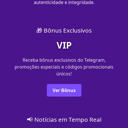
autenticidade e integridade.
🎁 Bônus Exclusivos
VIP
Receba bônus exclusivos do Telegram,
promoções especiais e códigos promocionais
únicos!
Ver Bônus
📢 Notícias em Tempo Real