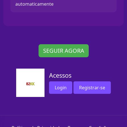
automaticamente
SEGUIR AGORA
Acessos
Login
Registrar-se