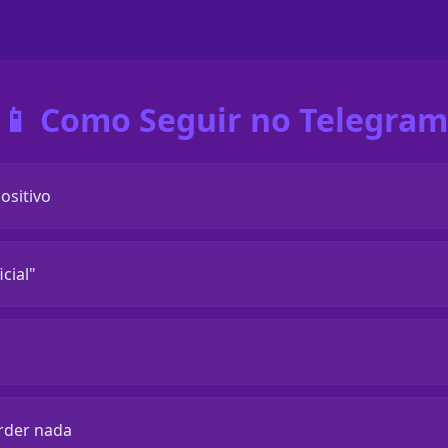
📱 Como Seguir no Telegram
ositivo
cial"
erder nada