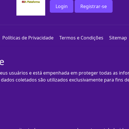
Login
Registrar-se
Políticas de Privacidade
Termos e Condições
Sitemap
de
 seus usuários e está empenhada em proteger todas as inf
dados coletados são utilizados exclusivamente para fins d