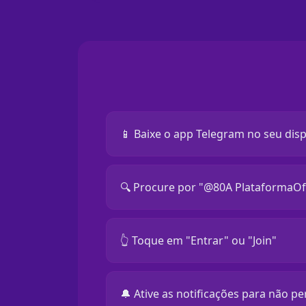
📱 Baixe o app Telegram no seu disp
🔍 Procure por "@80A PlataformaOfi
👆 Toque em "Entrar" ou "Join"
🔔 Ative as notificações para não p