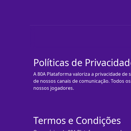
Políticas de Privacida
A 80A Plataforma valoriza a privacidade de
de nossos canais de comunicação. Todos os 
nossos jogadores.
Termos e Condições