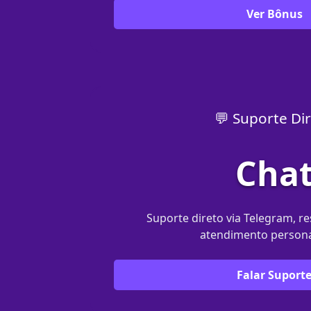
Ver Bônus
💬 Suporte Di
Cha
Suporte direto via Telegram, r
atendimento persona
Falar Suport