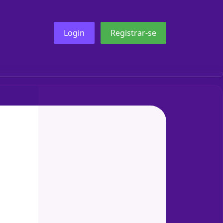
Login
Registrar-se