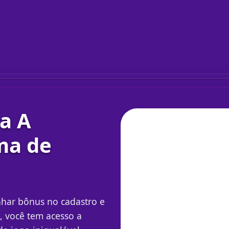
a A
ma de
nhar bônus no cadastro e
, você tem acesso a