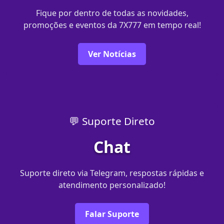
Fique por dentro de todas as novidades,
promoções e eventos da 7X777 em tempo real!
Ver Notícias
💬 Suporte Direto
Chat
Suporte direto via Telegram, respostas rápidas e
atendimento personalizado!
Falar Suporte