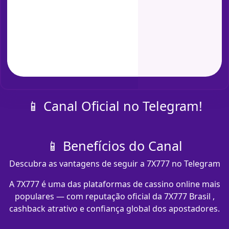
📱 Canal Oficial no Telegram!
📱 Benefícios do Canal
Descubra as vantagens de seguir a 7X777 no Telegram
A 7X777 é uma das plataformas de cassino online mais
populares — com reputação oficial da 7X777 Brasil ,
cashback atrativo e confiança global dos apostadores.