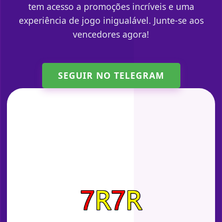
tem acesso a promoções incríveis e uma
experiência de jogo inigualável. Junte-se aos
vencedores agora!
SEGUIR NO TELEGRAM