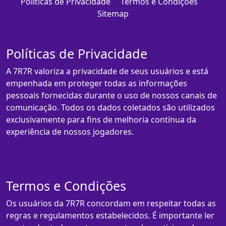
Políticas de Privacidade
Termos e Condições
Sitemap
Políticas de Privacidade
A 7R7R valoriza a privacidade de seus usuários e está
empenhada em proteger todas as informações
pessoais fornecidas durante o uso de nossos canais de
comunicação. Todos os dados coletados são utilizados
exclusivamente para fins de melhoria contínua da
experiência de nossos jogadores.
Termos e Condições
Os usuários da 7R7R concordam em respeitar todas as
regras e regulamentos estabelecidos. É importante ler