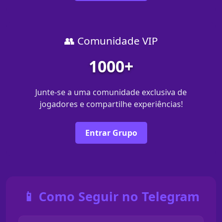
👥 Comunidade VIP
1000+
Junte-se a uma comunidade exclusiva de
jogadores e compartilhe experiências!
Entrar Grupo
📱 Como Seguir no Telegram