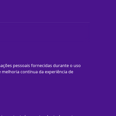
mações pessoais fornecidas durante o uso
e melhoria contínua da experiência de