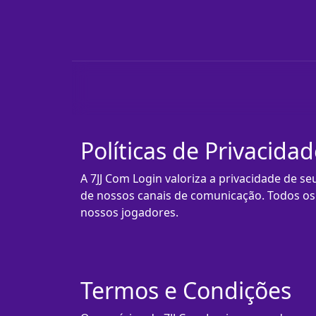
Políticas de Privacida
A 7JJ Com Login valoriza a privacidade de 
de nossos canais de comunicação. Todos os 
nossos jogadores.
Termos e Condições