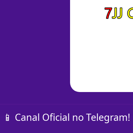
📱 Canal Oficial no Telegram!