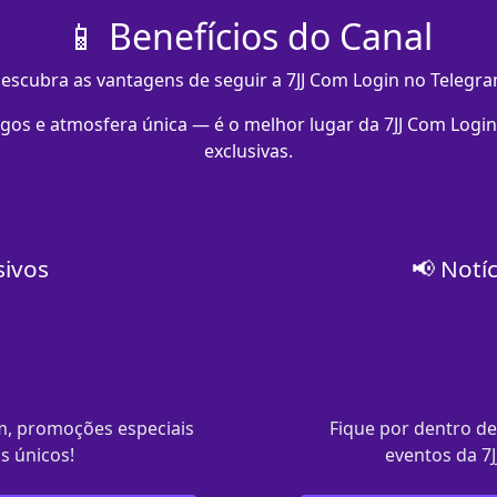
📱 Benefícios do Canal
escubra as vantagens de seguir a 7JJ Com Login no Telegr
gos e atmosfera única — é o melhor lugar da 7JJ Com Login
exclusivas.
sivos
📢 Notí
m, promoções especiais
Fique por dentro d
s únicos!
eventos da 7