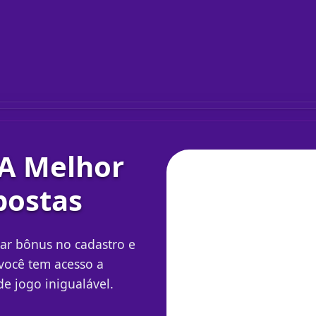
 A Melhor
postas
ar bônus no cadastro e
você tem acesso a
e jogo inigualável.