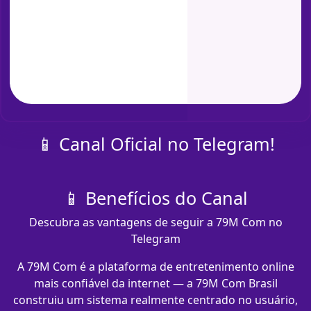
📱 Canal Oficial no Telegram!
📱 Benefícios do Canal
Descubra as vantagens de seguir a 79M Com no
Telegram
A 79M Com é a plataforma de entretenimento online
mais confiável da internet — a 79M Com Brasil
construiu um sistema realmente centrado no usuário,