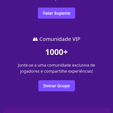
Falar Suporte
👥 Comunidade VIP
1000+
Junte-se a uma comunidade exclusiva de
jogadores e compartilhe experiências!
Entrar Grupo