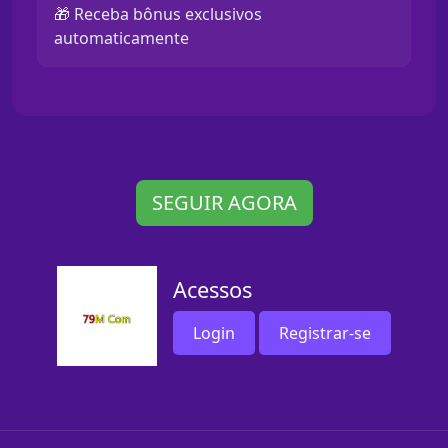
🎁 Receba bônus exclusivos
automaticamente
SEGUIR AGORA
Acessos
Login
Registrar-se