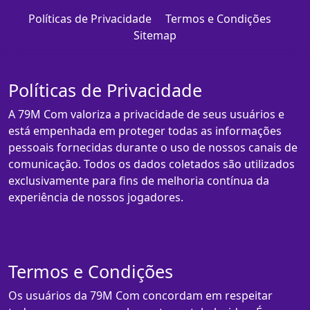
Políticas de Privacidade
Termos e Condições
Sitemap
Políticas de Privacidade
A 79M Com valoriza a privacidade de seus usuários e
está empenhada em proteger todas as informações
pessoais fornecidas durante o uso de nossos canais de
comunicação. Todos os dados coletados são utilizados
exclusivamente para fins de melhoria contínua da
experiência de nossos jogadores.
Termos e Condições
Os usuários da 79M Com concordam em respeitar