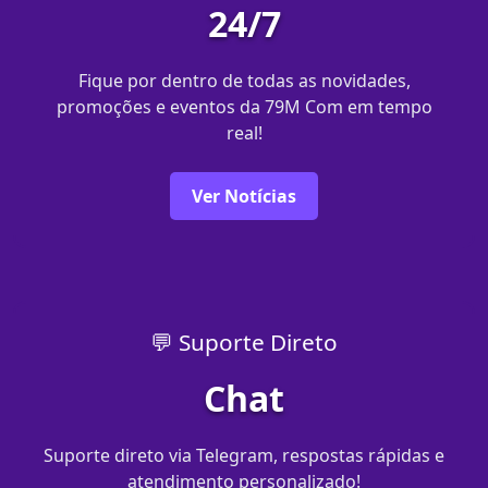
24/7
Fique por dentro de todas as novidades,
promoções e eventos da 79M Com em tempo
real!
Ver Notícias
💬 Suporte Direto
Chat
Suporte direto via Telegram, respostas rápidas e
atendimento personalizado!