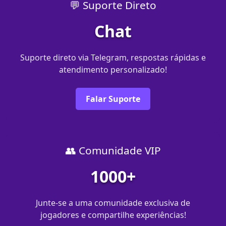
💬 Suporte Direto
Chat
Suporte direto via Telegram, respostas rápidas e
atendimento personalizado!
Falar Suporte
👥 Comunidade VIP
1000+
Junte-se a uma comunidade exclusiva de
jogadores e compartilhe experiências!