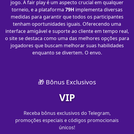
jogo. A fair play é um aspecto crucial em qualquer
torneio, e a plataforma
79H
implementa diversas
medidas para garantir que todos os participantes
tenham oportunidades iguais. Oferecendo uma
interface amigável e suporte ao cliente em tempo real,
o site se destaca como uma das melhores opções para
jogadores que buscam melhorar suas habilidades
enquanto se divertem. O envo.
🎁 Bônus Exclusivos
VIP
Receba bônus exclusivos do Telegram,
promoções especiais e códigos promocionais
únicos!