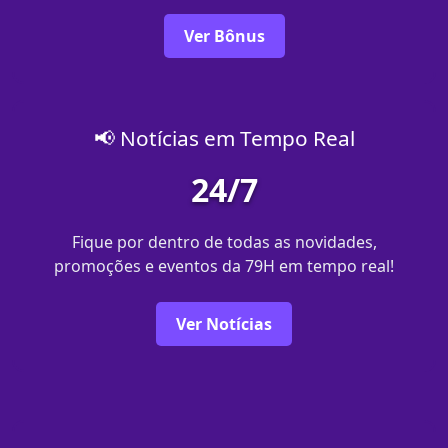
Ver Bônus
📢 Notícias em Tempo Real
24/7
Fique por dentro de todas as novidades,
promoções e eventos da 79H em tempo real!
Ver Notícias