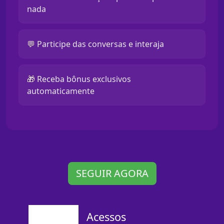
nada
💬 Participe das conversas e interaja
🎁 Receba bônus exclusivos
automaticamente
SEGUIR AGORA
Acessos