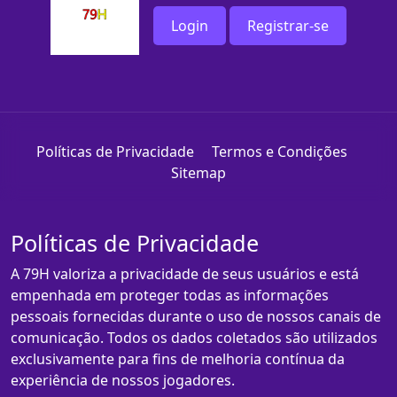
Login
Registrar-se
Políticas de Privacidade
Termos e Condições
Sitemap
Políticas de Privacidade
A 79H valoriza a privacidade de seus usuários e está
empenhada em proteger todas as informações
pessoais fornecidas durante o uso de nossos canais de
comunicação. Todos os dados coletados são utilizados
exclusivamente para fins de melhoria contínua da
experiência de nossos jogadores.