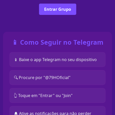
Entrar Grupo
📱 Como Seguir no Telegram
📱 Baixe o app Telegram no seu dispositivo
🔍 Procure por "@79HOficial"
👆 Toque em "Entrar" ou "Join"
🔔 Ative as notificações para não perder