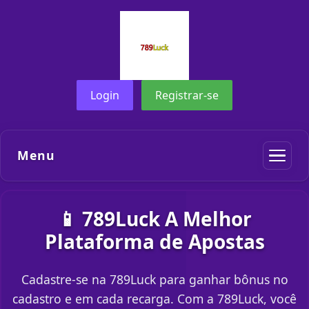
Login
Registrar-se
Menu
📱 789Luck A Melhor
Plataforma de Apostas
Cadastre-se na 789Luck para ganhar bônus no
cadastro e em cada recarga. Com a 789Luck, você