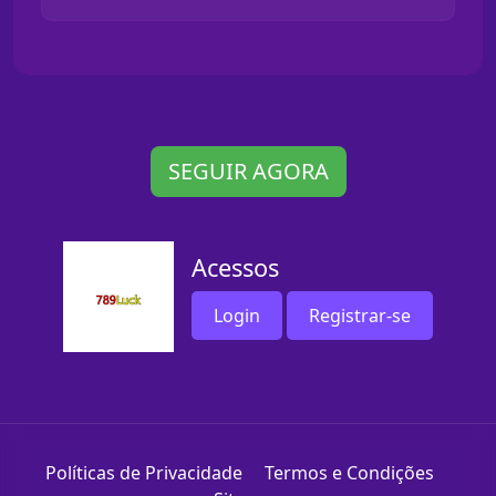
SEGUIR AGORA
Acessos
Login
Registrar-se
Políticas de Privacidade
Termos e Condições