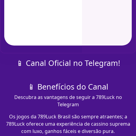
📱 Canal Oficial no Telegram!
📱 Benefícios do Canal
Descubra as vantagens de seguir a 789Luck no
Telegram
Os jogos da 789Luck Brasil são sempre atraentes; a
789Luck oferece uma experiência de cassino suprema
com luxo, ganhos fáceis e diversão pura.