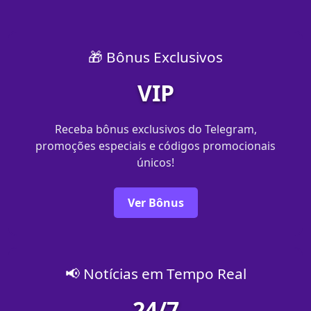
🎁 Bônus Exclusivos
VIP
Receba bônus exclusivos do Telegram,
promoções especiais e códigos promocionais
únicos!
Ver Bônus
📢 Notícias em Tempo Real
24/7