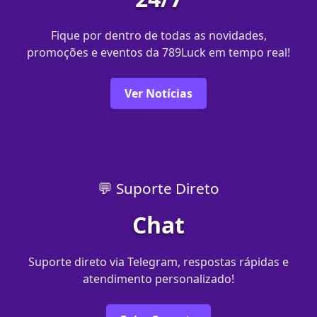
Fique por dentro de todas as novidades,
promoções e eventos da 789Luck em tempo real!
Ver Notícias
💬 Suporte Direto
Chat
Suporte direto via Telegram, respostas rápidas e
atendimento personalizado!