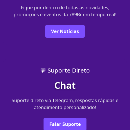
Fique por dentro de todas as novidades,
promoções e eventos da 789Br em tempo real!
Ver Notícias
💬 Suporte Direto
Chat
Suporte direto via Telegram, respostas rápidas e
atendimento personalizado!
Falar Suporte