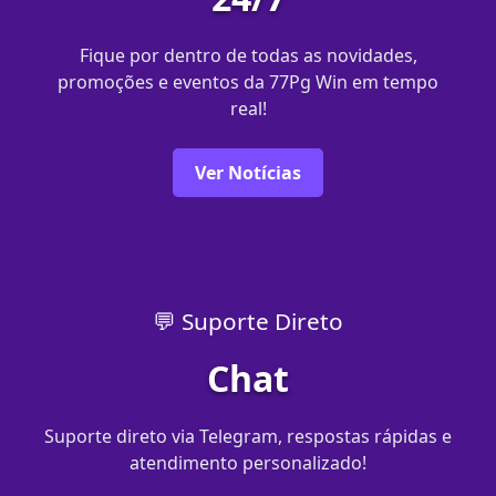
Fique por dentro de todas as novidades,
promoções e eventos da 77Pg Win em tempo
real!
Ver Notícias
💬 Suporte Direto
Chat
Suporte direto via Telegram, respostas rápidas e
atendimento personalizado!