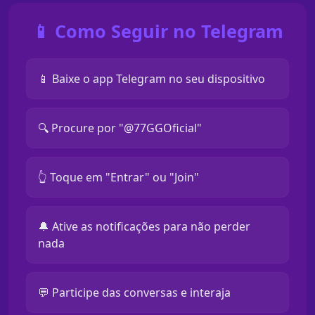
📱 Como Seguir no Telegram
📱 Baixe o app Telegram no seu dispositivo
🔍 Procure por "@77GGOficial"
👆 Toque em "Entrar" ou "Join"
🔔 Ative as notificações para não perder
nada
💬 Participe das conversas e interaja