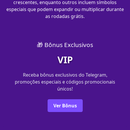
crescentes, enquanto outros incluem símbolos
especiais que podem expandir ou multiplicar durante
as rodadas grátis.
🎁 Bônus Exclusivos
VIP
Receba bônus exclusivos do Telegram,
promoções especiais e códigos promocionais
únicos!
Ver Bônus