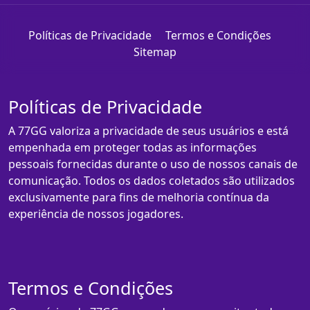
Políticas de Privacidade
Termos e Condições
Sitemap
Políticas de Privacidade
A 77GG valoriza a privacidade de seus usuários e está
empenhada em proteger todas as informações
pessoais fornecidas durante o uso de nossos canais de
comunicação. Todos os dados coletados são utilizados
exclusivamente para fins de melhoria contínua da
experiência de nossos jogadores.
Termos e Condições