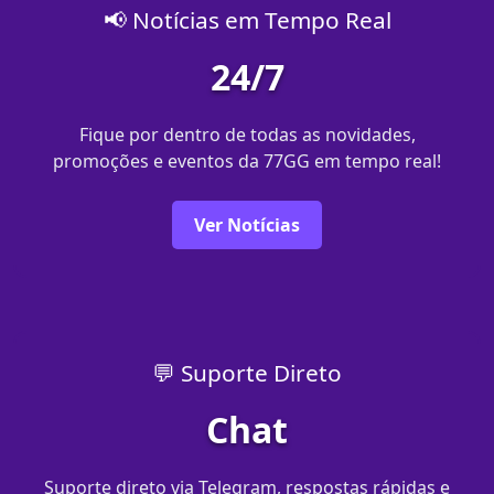
📢 Notícias em Tempo Real
24/7
Fique por dentro de todas as novidades,
promoções e eventos da 77GG em tempo real!
Ver Notícias
💬 Suporte Direto
Chat
Suporte direto via Telegram, respostas rápidas e