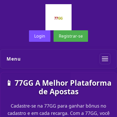
Login
Registrar-se
Menu
📱 77GG A Melhor Plataforma
de Apostas
Cadastre-se na 77GG para ganhar bônus no
cadastro e em cada recarga. Com a 77GG, você