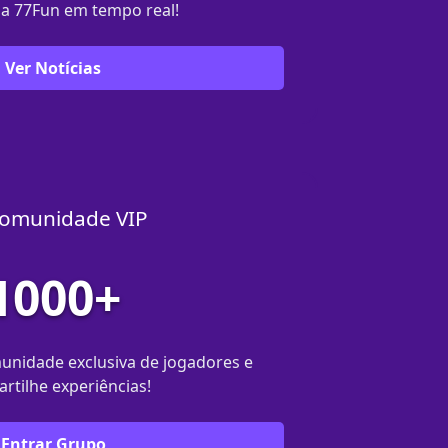
da 77Fun em tempo real!
Ver Notícias
Comunidade VIP
1000+
unidade exclusiva de jogadores e
rtilhe experiências!
Entrar Grupo