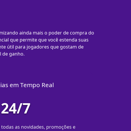
ximizando ainda mais o poder de compra do
ncial que permite que você estenda suas
nte útil para jogadores que gostam de
l de ganho.
cias em Tempo Real
24/7
e todas as novidades, promoções e