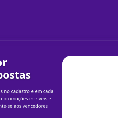
or
postas
s no cadastro e em cada
a promoções incríveis e
unte-se aos vencedores