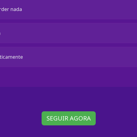
erder nada
a
aticamente
SEGUIR AGORA