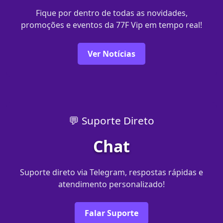
Fique por dentro de todas as novidades,
promoções e eventos da 77F Vip em tempo real!
Ver Notícias
💬 Suporte Direto
Chat
Suporte direto via Telegram, respostas rápidas e
atendimento personalizado!
Falar Suporte