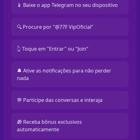
📱 Baixe o app Telegram no seu dispositivo
🔍 Procure por "@77F VipOficial"
👆 Toque em "Entrar" ou "Join"
🔔 Ative as notificações para não perder
nada
💬 Participe das conversas e interaja
🎁 Receba bônus exclusivos
automaticamente