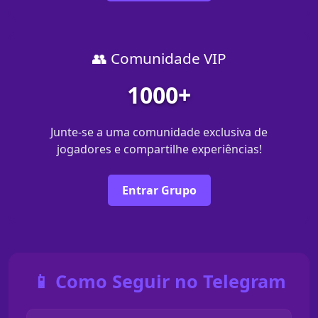
👥 Comunidade VIP
1000+
Junte-se a uma comunidade exclusiva de
jogadores e compartilhe experiências!
Entrar Grupo
📱 Como Seguir no Telegram