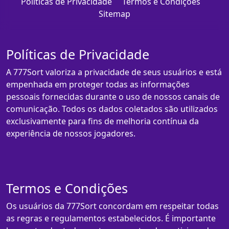
Políticas de Privacidade
Termos e Condições
Sitemap
Políticas de Privacidade
A 777Sort valoriza a privacidade de seus usuários e está
empenhada em proteger todas as informações
pessoais fornecidas durante o uso de nossos canais de
comunicação. Todos os dados coletados são utilizados
exclusivamente para fins de melhoria contínua da
experiência de nossos jogadores.
Termos e Condições
Os usuários da 777Sort concordam em respeitar todas
as regras e regulamentos estabelecidos. É importante