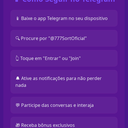
📱 Baixe o app Telegram no seu dispositivo
🔍 Procure por "@777SortOficial"
👆 Toque em "Entrar" ou "Join"
🔔 Ative as notificações para não perder
nada
💬 Participe das conversas e interaja
🎁 Receba bônus exclusivos