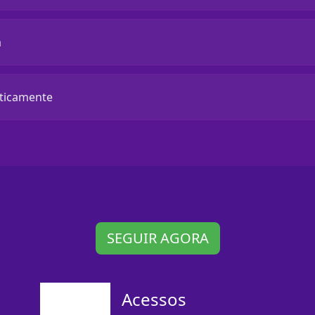
a
aticamente
SEGUIR AGORA
Acessos