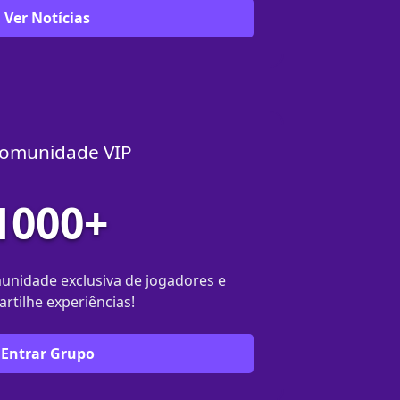
Ver Notícias
Comunidade VIP
1000+
unidade exclusiva de jogadores e
rtilhe experiências!
Entrar Grupo