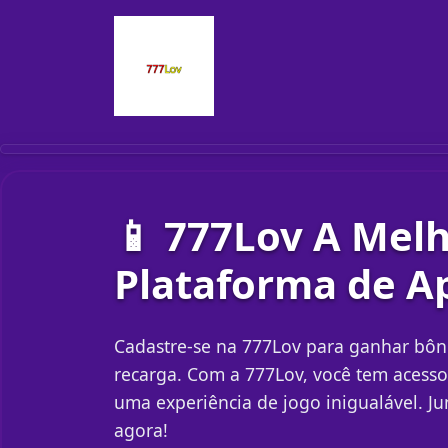
📱 777Lov A Mel
Plataforma de A
Cadastre-se na 777Lov para ganhar bôn
recarga. Com a 777Lov, você tem acesso
uma experiência de jogo inigualável. J
agora!