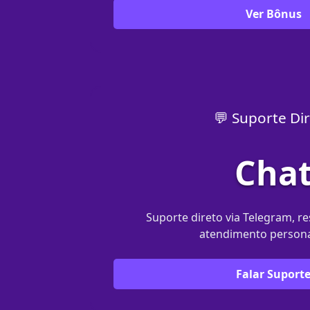
Ver Bônus
💬 Suporte Di
Cha
Suporte direto via Telegram, r
atendimento persona
Falar Suport