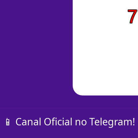
📱 Canal Oficial no Telegram!