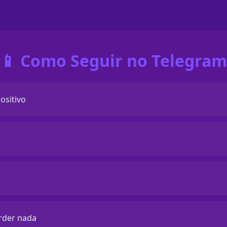
📱 Como Seguir no Telegram
ositivo
erder nada