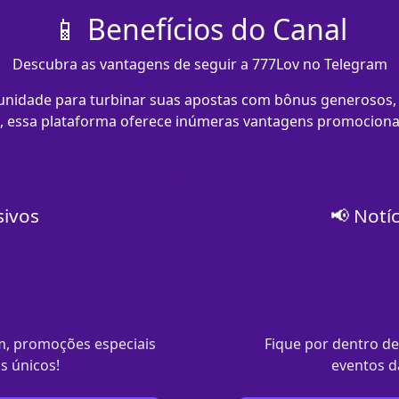
📱 Benefícios do Canal
Descubra as vantagens de seguir a 777Lov no Telegram
idade para turbinar suas apostas com bônus generosos, ca
, essa plataforma oferece inúmeras vantagens promocionai
sivos
📢 Notí
m, promoções especiais
Fique por dentro d
s únicos!
eventos d