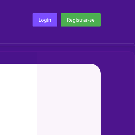
Login
Registrar-se