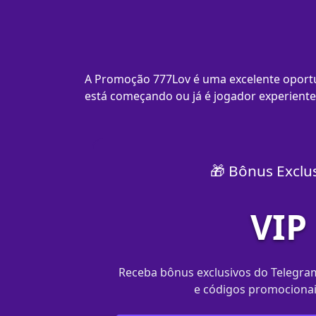
A Promoção 777Lov é uma excelente oportun
está começando ou já é jogador experiente
🎁 Bônus Exclu
VIP
Receba bônus exclusivos do Telegra
e códigos promocionai