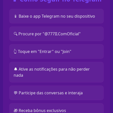
📱 Baixe o app Telegram no seu dispositivo
🔍 Procure por "@777II.ComOficial"
👆 Toque em "Entrar" ou "Join"
🔔 Ative as notificações para não perder
nada
💬 Participe das conversas e interaja
🎁 Receba bônus exclusivos