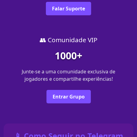
Falar Suporte
👥 Comunidade VIP
1000+
Junte-se a uma comunidade exclusiva de
jogadores e compartilhe experiências!
Entrar Grupo
📱 Como Seguir no Telegram