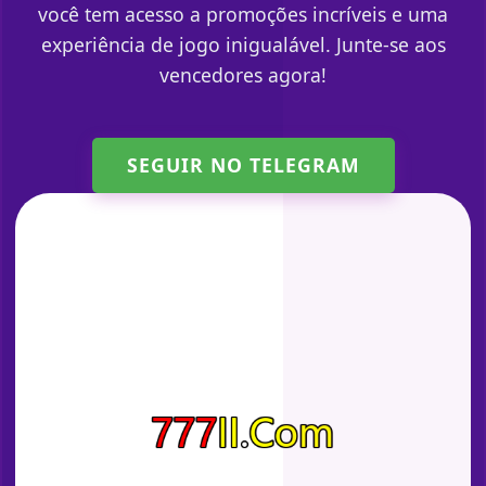
você tem acesso a promoções incríveis e uma
experiência de jogo inigualável. Junte-se aos
vencedores agora!
SEGUIR NO TELEGRAM