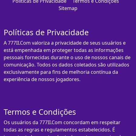
Políticas de Privacidade
Termos e Condições
Sitemap
Políticas de Privacidade
A 777II.Com valoriza a privacidade de seus usuários e
está empenhada em proteger todas as informações
pessoais fornecidas durante o uso de nossos canais de
comunicação. Todos os dados coletados são utilizados
exclusivamente para fins de melhoria contínua da
experiência de nossos jogadores.
Termos e Condições
Os usuários da 777II.Com concordam em respeitar
todas as regras e regulamentos estabelecidos. É