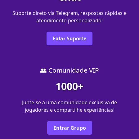
Suporte direto via Telegram, respostas rápidas e
atendimento personalizado!
Falar Suporte
👥 Comunidade VIP
1000+
Junte-se a uma comunidade exclusiva de
jogadores e compartilhe experiências!
Entrar Grupo