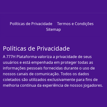
Políticas de Privacidade
Termos e Condições
Sitemap
Políticas de Privacidade
A 777H Plataforma valoriza a privacidade de seus
usuários e está empenhada em proteger todas as
informações pessoais fornecidas durante o uso de
nossos canais de comunicação. Todos os dados
coletados são utilizados exclusivamente para fins de
melhoria contínua da experiência de nossos jogadores.