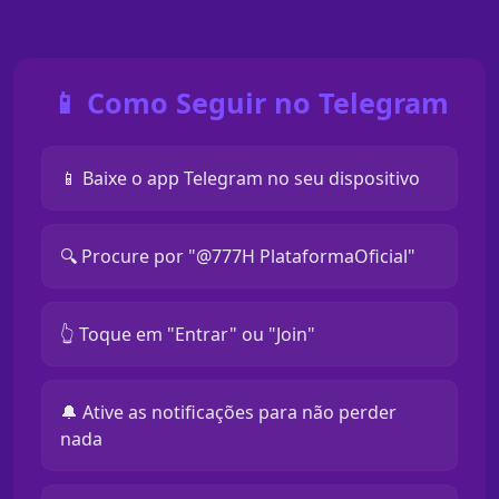
📱 Como Seguir no Telegram
📱 Baixe o app Telegram no seu dispositivo
🔍 Procure por "@777H PlataformaOficial"
👆 Toque em "Entrar" ou "Join"
🔔 Ative as notificações para não perder
nada