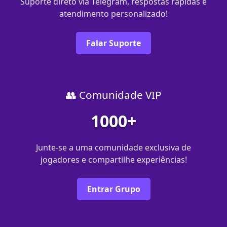
Suporte direto via Telegram, respostas rápidas e
atendimento personalizado!
Falar Suporte
👥 Comunidade VIP
1000+
Junte-se a uma comunidade exclusiva de
jogadores e compartilhe experiências!
Entrar Grupo