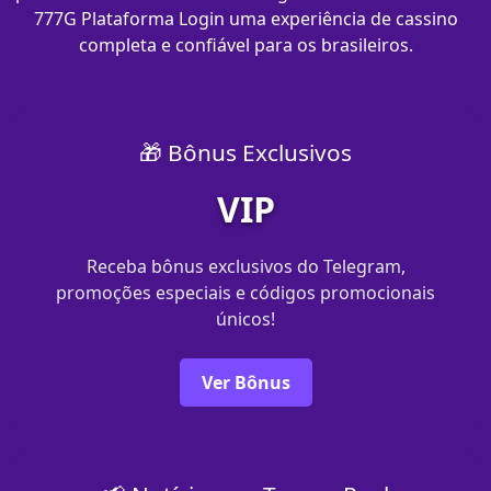
777G Plataforma Login uma experiência de cassino
completa e confiável para os brasileiros.
🎁 Bônus Exclusivos
VIP
Receba bônus exclusivos do Telegram,
promoções especiais e códigos promocionais
únicos!
Ver Bônus