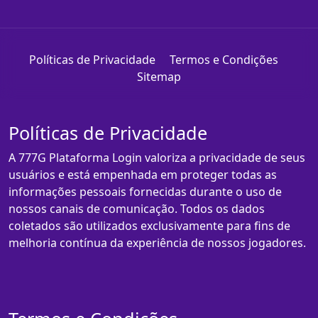
Políticas de Privacidade
Termos e Condições
Sitemap
Políticas de Privacidade
A 777G Plataforma Login valoriza a privacidade de seus
usuários e está empenhada em proteger todas as
informações pessoais fornecidas durante o uso de
nossos canais de comunicação. Todos os dados
coletados são utilizados exclusivamente para fins de
melhoria contínua da experiência de nossos jogadores.