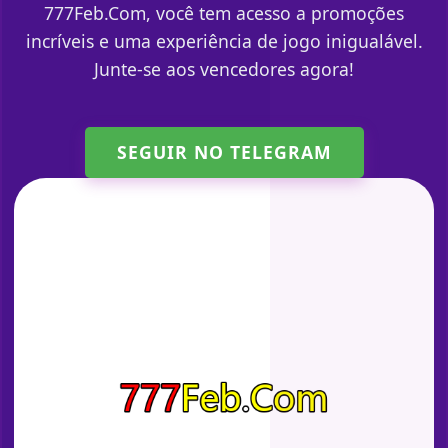
777Feb.Com, você tem acesso a promoções
incríveis e uma experiência de jogo inigualável.
Junte-se aos vencedores agora!
SEGUIR NO TELEGRAM