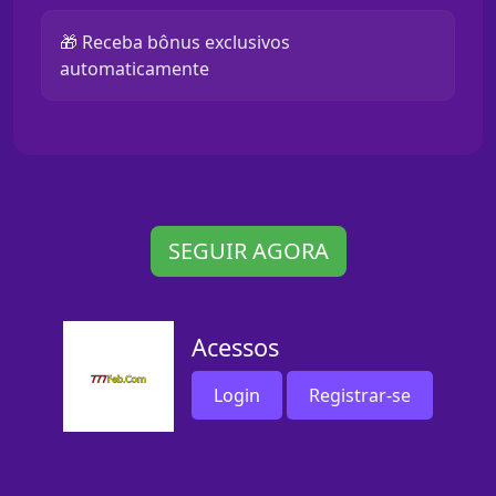
🎁 Receba bônus exclusivos
automaticamente
SEGUIR AGORA
Acessos
Login
Registrar-se