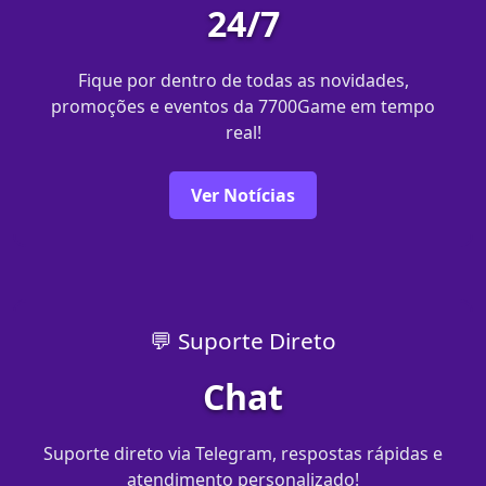
24/7
Fique por dentro de todas as novidades,
promoções e eventos da 7700Game em tempo
real!
Ver Notícias
💬 Suporte Direto
Chat
Suporte direto via Telegram, respostas rápidas e
atendimento personalizado!