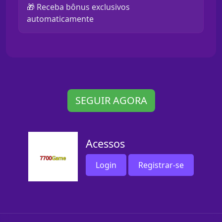
🎁 Receba bônus exclusivos
automaticamente
SEGUIR AGORA
Acessos
Login
Registrar-se