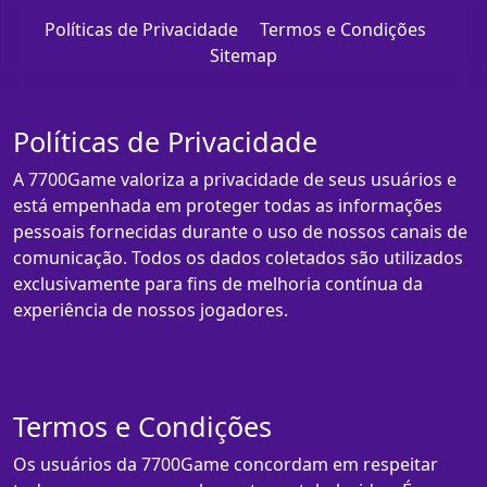
Políticas de Privacidade
Termos e Condições
Sitemap
Políticas de Privacidade
A 7700Game valoriza a privacidade de seus usuários e
está empenhada em proteger todas as informações
pessoais fornecidas durante o uso de nossos canais de
comunicação. Todos os dados coletados são utilizados
exclusivamente para fins de melhoria contínua da
experiência de nossos jogadores.
Termos e Condições
Os usuários da 7700Game concordam em respeitar