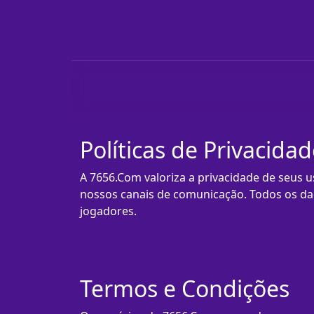
Políticas de Privacida
A 7656.Com valoriza a privacidade de seus 
nossos canais de comunicação. Todos os dad
jogadores.
Termos e Condições