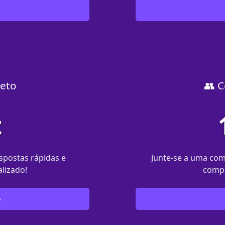
reto
👥 
t
espostas rápidas e
Junte-se a uma com
lizado!
compa
e