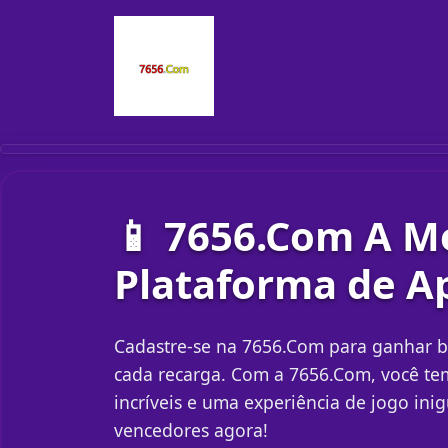
📱 7656.Com A M
Plataforma de A
Cadastre-se na 7656.Com para ganhar 
cada recarga. Com a 7656.Com, você t
incríveis e uma experiência de jogo inig
vencedores agora!