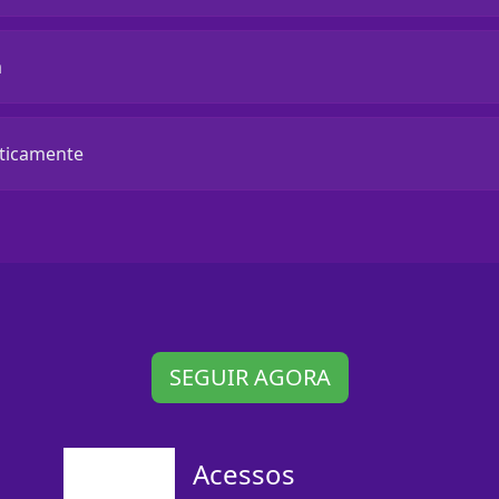
a
aticamente
SEGUIR AGORA
Acessos