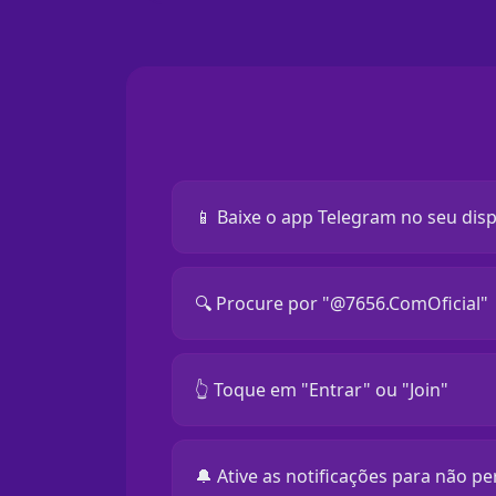
📱 Baixe o app Telegram no seu disp
🔍 Procure por "@7656.ComOficial"
👆 Toque em "Entrar" ou "Join"
🔔 Ative as notificações para não p