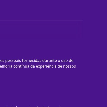
es pessoais fornecidas durante o uso de
elhoria contínua da experiência de nossos