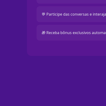
💬 Participe das conversas e interaj
🎁 Receba bônus exclusivos autom