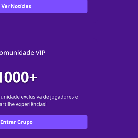
Ver Notícias
Comunidade VIP
1000+
unidade exclusiva de jogadores e
rtilhe experiências!
Entrar Grupo