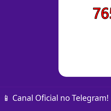
📱 Canal Oficial no Telegram!