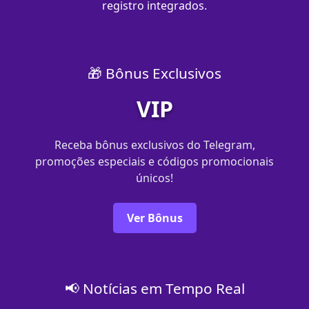
registro integrados.
🎁 Bônus Exclusivos
VIP
Receba bônus exclusivos do Telegram,
promoções especiais e códigos promocionais
únicos!
Ver Bônus
📢 Notícias em Tempo Real