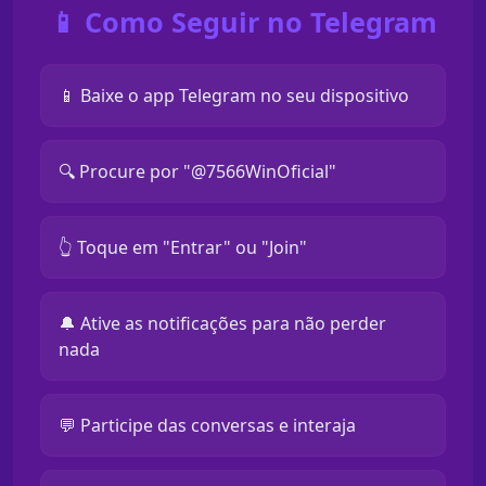
📱 Como Seguir no Telegram
📱 Baixe o app Telegram no seu dispositivo
🔍 Procure por "@7566WinOficial"
👆 Toque em "Entrar" ou "Join"
🔔 Ative as notificações para não perder
nada
💬 Participe das conversas e interaja