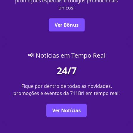
promoções especiais e códigos promocionais
únicos!
Ver Bônus
📢 Notícias em Tempo Real
24/7
Fique por dentro de todas as novidades,
promoções e eventos da 711Brl em tempo real!
Ver Notícias