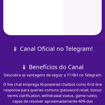
📱 Canal Oficial no Telegram!
📱 Benefícios do Canal
Descubra as vantagens de seguir a 711Brl no Telegram
O live chat emprega AI-powered chatbot como first-line
response para queries comuns (password reset, bonus
terms clarification, withdrawal status, game rules),
capaz de resolver aproximadamente 40% das