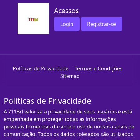
Acessos
Login
Registrar-se
Políticas de Privacidade
Termos e Condições
Sitemap
Políticas de Privacidade
A 711Brl valoriza a privacidade de seus usuários e está
empenhada em proteger todas as informações
pessoais fornecidas durante o uso de nossos canais de
comunicação. Todos os dados coletados são utilizados