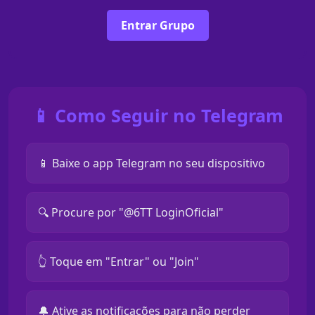
Entrar Grupo
📱 Como Seguir no Telegram
📱 Baixe o app Telegram no seu dispositivo
🔍 Procure por "@6TT LoginOficial"
👆 Toque em "Entrar" ou "Join"
🔔 Ative as notificações para não perder