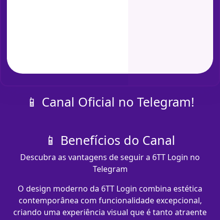
📱 Canal Oficial no Telegram!
📱 Benefícios do Canal
Descubra as vantagens de seguir a 6TT Login no
Telegram
O design moderno da 6TT Login combina estética
contemporânea com funcionalidade excepcional,
criando uma experiência visual que é tanto atraente