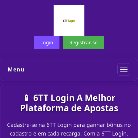
Login
Registrar-se
Menu
📱 6TT Login A Melhor
Plataforma de Apostas
Cadastre-se na 6TT Login para ganhar bônus no
cadastro e em cada recarga. Com a 6TT Login,