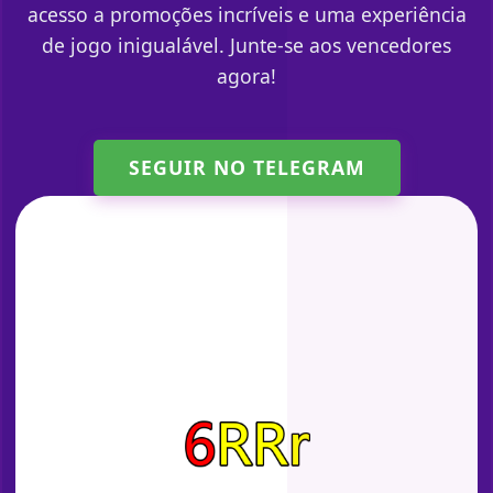
acesso a promoções incríveis e uma experiência
de jogo inigualável. Junte-se aos vencedores
agora!
SEGUIR NO TELEGRAM