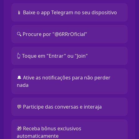
📱 Baixe o app Telegram no seu dispositivo
🔍 Procure por "@6RRrOficial"
👆 Toque em "Entrar" ou "Join"
🔔 Ative as notificações para não perder
nada
💬 Participe das conversas e interaja
🎁 Receba bônus exclusivos
automaticamente