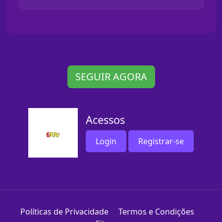
SEGUIR AGORA
Acessos
Login
Registrar-se
Políticas de Privacidade
Termos e Condições