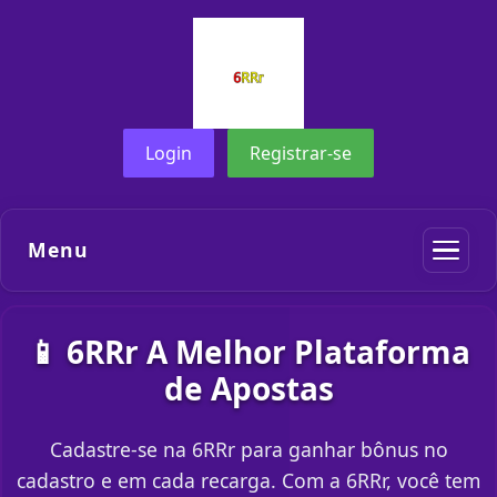
Login
Registrar-se
Menu
📱 6RRr A Melhor Plataforma
de Apostas
Cadastre-se na 6RRr para ganhar bônus no
cadastro e em cada recarga. Com a 6RRr, você tem