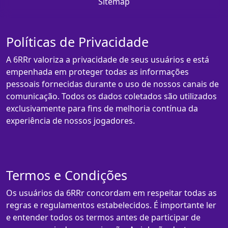
Sitemap
Políticas de Privacidade
A 6RRr valoriza a privacidade de seus usuários e está
empenhada em proteger todas as informações
pessoais fornecidas durante o uso de nossos canais de
comunicação. Todos os dados coletados são utilizados
exclusivamente para fins de melhoria contínua da
experiência de nossos jogadores.
Termos e Condições
Os usuários da 6RRr concordam em respeitar todas as
regras e regulamentos estabelecidos. É importante ler
e entender todos os termos antes de participar de