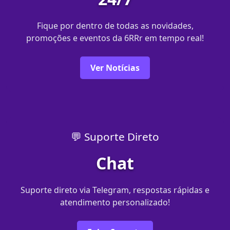
Fique por dentro de todas as novidades,
promoções e eventos da 6RRr em tempo real!
Ver Notícias
💬 Suporte Direto
Chat
Suporte direto via Telegram, respostas rápidas e
atendimento personalizado!