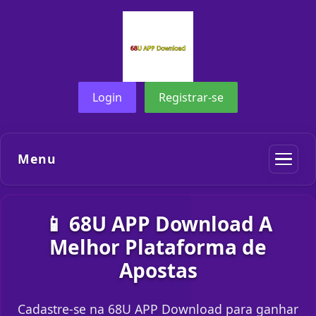
Login
Registrar-se
Menu
📱 68U APP Download A
Melhor Plataforma de
Apostas
Cadastre-se na 68U APP Download para ganhar