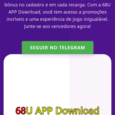
bônus no cadastro e em cada recarga. Com a 68U
APP Download, você tem acesso a promoções
incríveis e uma experiência de jogo inigualável.
Junte-se aos vencedores agora!
SEGUIR NO TELEGRAM