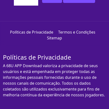
Políticas de Privacidade
Termos e Condições
Sitemap
Políticas de Privacidade
A 68U APP Download valoriza a privacidade de seus
usuários e está empenhada em proteger todas as
informações pessoais fornecidas durante o uso de
nossos canais de comunicação. Todos os dados
coletados são utilizados exclusivamente para fins de
melhoria contínua da experiência de nossos jogadores.