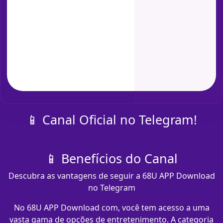
📱 Canal Oficial no Telegram!
📱 Benefícios do Canal
Descubra as vantagens de seguir a 68U APP Download
no Telegram
No 68U APP Download com​, você tem acesso a uma
vasta gama de opções de entretenimento. A categoria