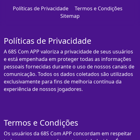
Políticas de Privacidade
Termos e Condições
Sitemap
Políticas de Privacidade
A 68S Com APP valoriza a privacidade de seus usuários
e está empenhada em proteger todas as informações
pessoais fornecidas durante o uso de nossos canais de
comunicação. Todos os dados coletados são utilizados
exclusivamente para fins de melhoria contínua da
experiência de nossos jogadores.
Termos e Condições
Os usuários da 68S Com APP concordam em respeitar