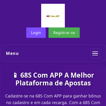
Login
Registrar-se
Menu
📱 68S Com APP A Melhor
Plataforma de Apostas
Cadastre-se na 68S Com APP para ganhar bônus
no cadastro e em cada recarga. Com a 68S Com