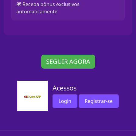
🎁 Receba bônus exclusivos
automaticamente
SEGUIR AGORA
Acessos
Login
Registrar-se