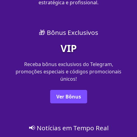
estratégica e profissional.
🎁 Bônus Exclusivos
VIP
Receba bônus exclusivos do Telegram,
promoções especiais e códigos promocionais
únicos!
Ver Bônus
📢 Notícias em Tempo Real