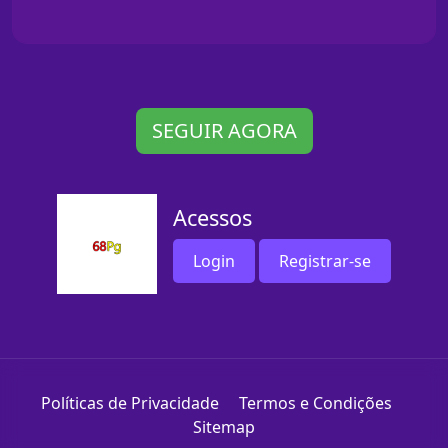
SEGUIR AGORA
Acessos
Login
Registrar-se
Políticas de Privacidade
Termos e Condições
Sitemap