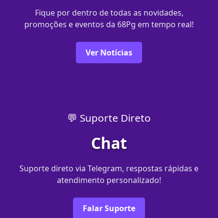
Fique por dentro de todas as novidades,
promoções e eventos da 68Pg em tempo real!
Ver Notícias
💬 Suporte Direto
Chat
Suporte direto via Telegram, respostas rápidas e
atendimento personalizado!
Falar Suporte