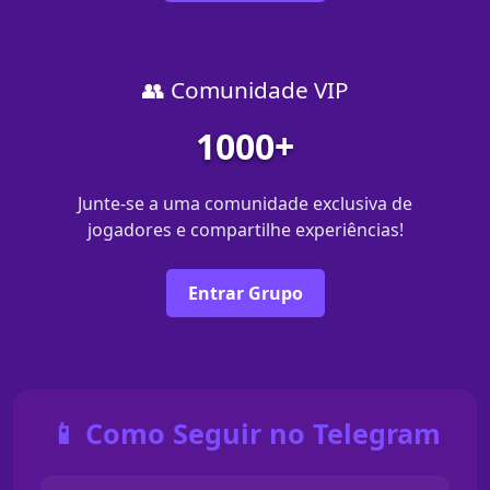
👥 Comunidade VIP
1000+
Junte-se a uma comunidade exclusiva de
jogadores e compartilhe experiências!
Entrar Grupo
📱 Como Seguir no Telegram