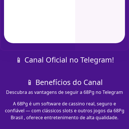
📱 Canal Oficial no Telegram!
📱 Benefícios do Canal
Descubra as vantagens de seguir a 68Pg no Telegram
A 68Pg é um software de cassino real, seguro e
confiável — com clássicos slots e outros jogos da 68Pg
Brasil , oferece entretenimento de alta qualidade.