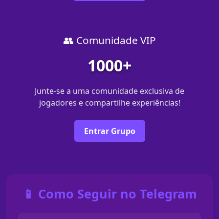
👥 Comunidade VIP
1000+
Junte-se a uma comunidade exclusiva de
jogadores e compartilhe experiências!
Entrar Grupo
📱 Como Seguir no Telegram