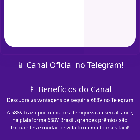
📱 Canal Oficial no Telegram!
📱 Benefícios do Canal
Descubra as vantagens de seguir a 688V no Telegram
A 688V traz oportunidades de riqueza ao seu alcance;
na plataforma 688V Brasil , grandes prêmios são
frequentes e mudar de vida ficou muito mais fácil!