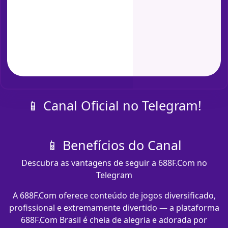
📱 Canal Oficial no Telegram!
📱 Benefícios do Canal
Descubra as vantagens de seguir a 688F.Com no
Telegram
A 688F.Com oferece conteúdo de jogos diversificado,
profissional e extremamente divertido — a plataforma
688F.Com Brasil é cheia de alegria e adorada por