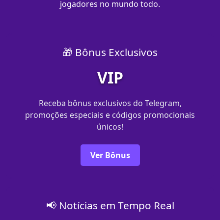
jogadores no mundo todo.
🎁 Bônus Exclusivos
VIP
Receba bônus exclusivos do Telegram,
promoções especiais e códigos promocionais
únicos!
Ver Bônus
📢 Notícias em Tempo Real