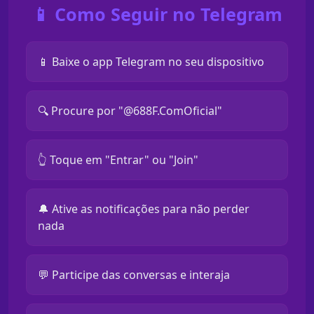
📱 Como Seguir no Telegram
📱 Baixe o app Telegram no seu dispositivo
🔍 Procure por "@688F.ComOficial"
👆 Toque em "Entrar" ou "Join"
🔔 Ative as notificações para não perder
nada
💬 Participe das conversas e interaja