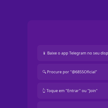
📱 Baixe o app Telegram no seu disp
🔍 Procure por "@6855Oficial"
👆 Toque em "Entrar" ou "Join"