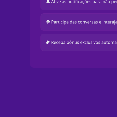
🔔 Ative as notificações para não p
💬 Participe das conversas e interaj
🎁 Receba bônus exclusivos autom