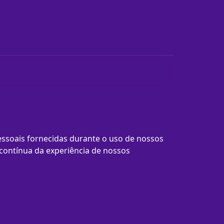
essoais fornecidas durante o uso de nossos
 contínua da experiência de nossos