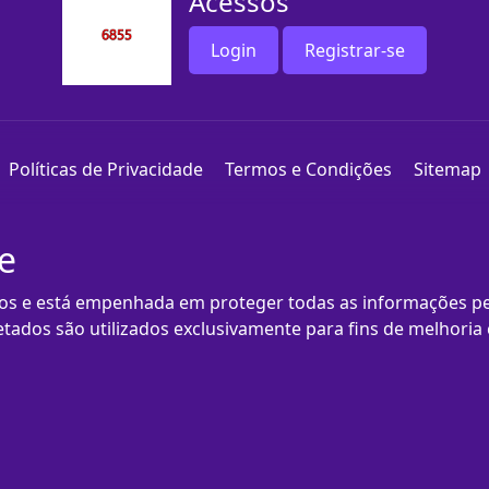
Acessos
Login
Registrar-se
Políticas de Privacidade
Termos e Condições
Sitemap
de
rios e está empenhada em proteger todas as informações p
tados são utilizados exclusivamente para fins de melhoria