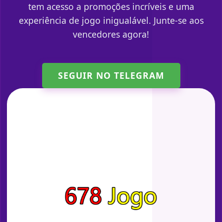
tem acesso a promoções incríveis e uma
experiência de jogo inigualável. Junte-se aos
vencedores agora!
SEGUIR NO TELEGRAM