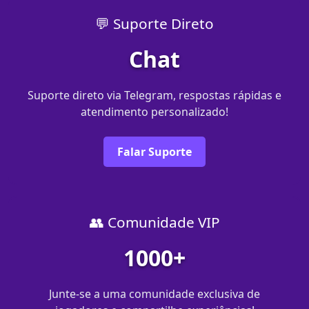
💬 Suporte Direto
Chat
Suporte direto via Telegram, respostas rápidas e
atendimento personalizado!
Falar Suporte
👥 Comunidade VIP
1000+
Junte-se a uma comunidade exclusiva de