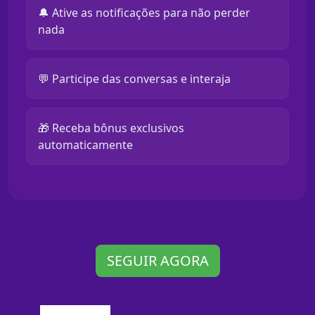
🔔 Ative as notificações para não perder
nada
💬 Participe das conversas e interaja
🎁 Receba bônus exclusivos
automaticamente
SEGUIR AGORA