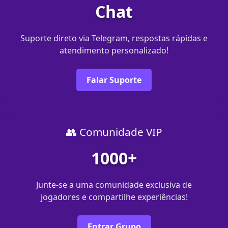
Chat
Suporte direto via Telegram, respostas rápidas e
atendimento personalizado!
Falar Suporte
👥 Comunidade VIP
1000+
Junte-se a uma comunidade exclusiva de
jogadores e compartilhe experiências!
Entrar Grupo