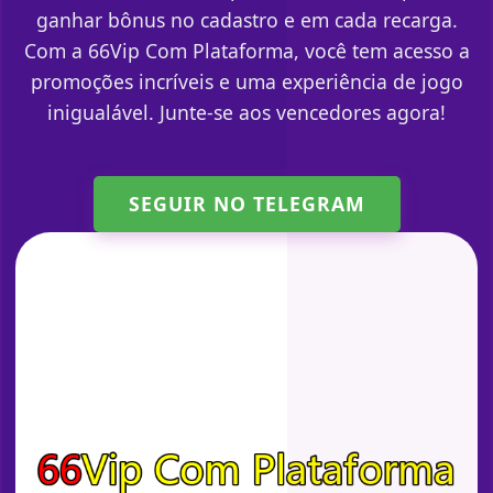
ganhar bônus no cadastro e em cada recarga.
Com a 66Vip Com Plataforma, você tem acesso a
promoções incríveis e uma experiência de jogo
inigualável. Junte-se aos vencedores agora!
SEGUIR NO TELEGRAM